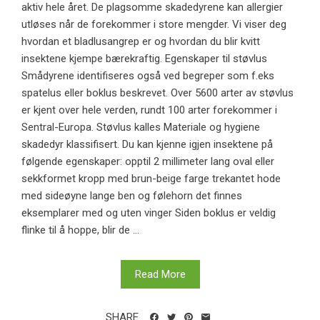
aktiv hele året. De plagsomme skadedyrene kan allergier
utløses når de forekommer i store mengder. Vi viser deg
hvordan et bladlusangrep er og hvordan du blir kvitt
insektene kjempe bærekraftig. Egenskaper til støvlus
Smådyrene identifiseres også ved begreper som f.eks
spatelus eller boklus beskrevet. Over 5600 arter av støvlus
er kjent over hele verden, rundt 100 arter forekommer i
Sentral-Europa. Støvlus kalles Materiale og hygiene
skadedyr klassifisert. Du kan kjenne igjen insektene på
følgende egenskaper: opptil 2 millimeter lang oval eller
sekkformet kropp med brun-beige farge trekantet hode
med sideøyne lange ben og følehorn det finnes
eksemplarer med og uten vinger Siden boklus er veldig
flinke til å hoppe, blir de ...
Read More
SHARE