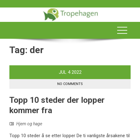
Skip
to
content
Tag:
der
JUL
4
2022
NO COMMENTS
Topp 10 steder der lopper
kommer fra
Hjem og hage
Topp 10 steder å se etter lopper De ti vanligste årsakene til