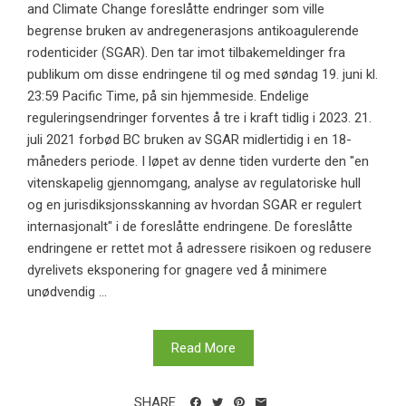
and Climate Change foreslåtte endringer som ville
begrense bruken av andregenerasjons antikoagulerende
rodenticider (SGAR). Den tar imot tilbakemeldinger fra
publikum om disse endringene til og med søndag 19. juni kl.
23:59 Pacific Time, på sin hjemmeside. Endelige
reguleringsendringer forventes å tre i kraft tidlig i 2023. 21.
juli 2021 forbød BC bruken av SGAR midlertidig i en 18-
måneders periode. I løpet av denne tiden vurderte den "en
vitenskapelig gjennomgang, analyse av regulatoriske hull
og en jurisdiksjonsskanning av hvordan SGAR er regulert
internasjonalt" i de foreslåtte endringene. De foreslåtte
endringene er rettet mot å adressere risikoen og redusere
dyrelivets eksponering for gnagere ved å minimere
unødvendig ...
Read More
SHARE