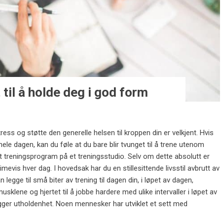
 til å holde deg i god form
ess og støtte den generelle helsen til kroppen din er velkjent. Hvis
hele dagen, kan du føle at du bare blir tvunget til å trene utenom
 et treningsprogram på et treningsstudio. Selv om dette absolutt er
 timevis hver dag. I hovedsak har du en stillesittende livsstil avbrutt av
 legge til små biter av trening til dagen din, i løpet av dagen,
sklene og hjertet til å jobbe hardere med ulike intervaller i løpet av
ygger utholdenhet. Noen mennesker har utviklet et sett med