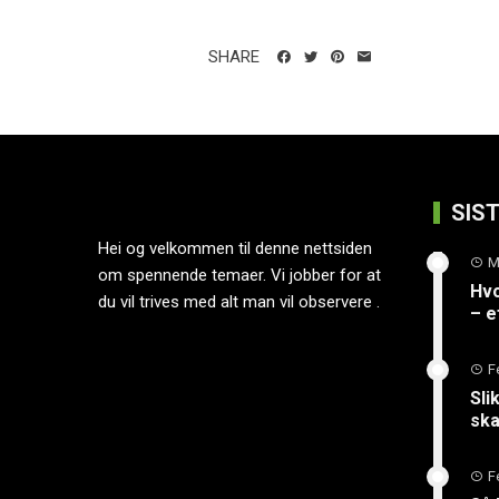
SHARE
SIS
Hei og velkommen til denne nettsiden
M
om spennende temaer. Vi jobber for at
Hvo
du vil trives med alt man vil observere .
– e
F
Sli
ska
F