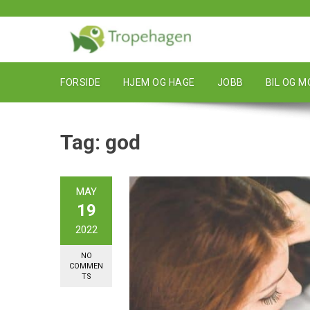
Skip
to
content
FORSIDE
HJEM OG HAGE
JOBB
BIL OG 
Tag:
god
MAY
19
2022
NO
COMMEN
TS