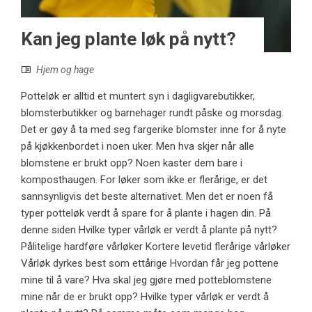
Kan jeg plante løk på nytt?
Hjem og hage
Potteløk er alltid et muntert syn i dagligvarebutikker,
blomsterbutikker og barnehager rundt påske og morsdag.
Det er gøy å ta med seg fargerike blomster inne for å nyte
på kjøkkenbordet i noen uker. Men hva skjer når alle
blomstene er brukt opp? Noen kaster dem bare i
komposthaugen. For løker som ikke er flerårige, er det
sannsynligvis det beste alternativet. Men det er noen få
typer potteløk verdt å spare for å plante i hagen din. På
denne siden Hvilke typer vårløk er verdt å plante på nytt?
Pålitelige hardføre vårløker Kortere levetid flerårige vårløker
Vårløk dyrkes best som ettårige Hvordan får jeg pottene
mine til å vare? Hva skal jeg gjøre med potteblomstene
mine når de er brukt opp? Hvilke typer vårløk er verdt å