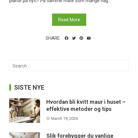
plante på nytt? På samme måte som mange hag...
Read More
SHARE
Search
for:
SISTE NYE
Hvordan bli kvitt maur i huset –
effektive metoder og tips
March 19, 2026
Slik forebygger du vanlige