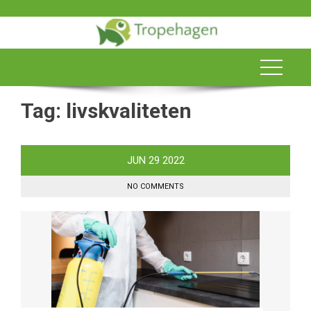
Skip
to
content
Tag:
livskvaliteten
JUN
29
2022
NO COMMENTS