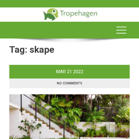
Skip
to
content
Tag:
skape
MAR
21
2022
NO COMMENTS