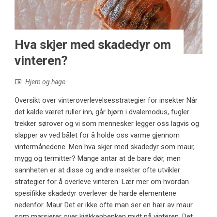
Hva skjer med skadedyr om
vinteren?
Hjem og hage
Oversikt over vinteroverlevelsesstrategier for insekter Når
det kalde været ruller inn, går bjørn i dvalemodus, fugler
trekker sørover og vi som mennesker legger oss lagvis og
slapper av ved bålet for å holde oss varme gjennom
vintermånedene. Men hva skjer med skadedyr som maur,
mygg og termitter? Mange antar at de bare dør, men
sannheten er at disse og andre insekter ofte utvikler
strategier for å overleve vinteren. Lær mer om hvordan
spesifikke skadedyr overlever de harde elementene
nedenfor. Maur Det er ikke ofte man ser en hær av maur
som marsjerer over kjøkkenbenken midt på vinteren. Det