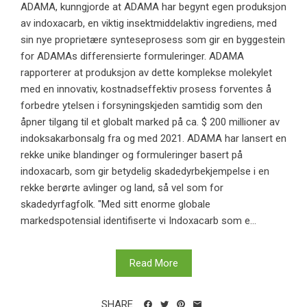
ADAMA, kunngjorde at ADAMA har begynt egen produksjon
av indoxacarb, en viktig insektmiddelaktiv ingrediens, med
sin nye proprietære synteseprosess som gir en byggestein
for ADAMAs differensierte formuleringer. ADAMA
rapporterer at produksjon av dette komplekse molekylet
med en innovativ, kostnadseffektiv prosess forventes å
forbedre ytelsen i forsyningskjeden samtidig som den
åpner tilgang til et globalt marked på ca. $ 200 millioner av
indoksakarbonsalg fra og med 2021. ADAMA har lansert en
rekke unike blandinger og formuleringer basert på
indoxacarb, som gir betydelig skadedyrbekjempelse i en
rekke berørte avlinger og land, så vel som for
skadedyrfagfolk. "Med sitt enorme globale
markedspotensial identifiserte vi Indoxacarb som e...
Read More
SHARE