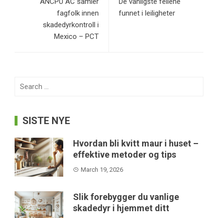
ANCPU AC samler
De vanligste feilene
fagfolk innen
funnet i leiligheter
skadedyrkontroll i
Mexico – PCT
Search
for:
SISTE NYE
Hvordan bli kvitt maur i huset –
effektive metoder og tips
March 19, 2026
Slik forebygger du vanlige
skadedyr i hjemmet ditt