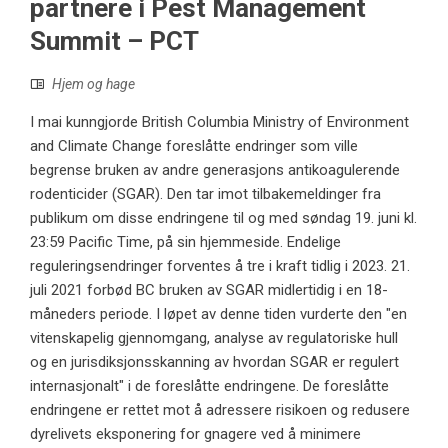
partnere i Pest Management
Summit – PCT
Hjem og hage
I mai kunngjorde British Columbia Ministry of Environment
and Climate Change foreslåtte endringer som ville
begrense bruken av andre generasjons antikoagulerende
rodenticider (SGAR). Den tar imot tilbakemeldinger fra
publikum om disse endringene til og med søndag 19. juni kl.
23:59 Pacific Time, på sin hjemmeside. Endelige
reguleringsendringer forventes å tre i kraft tidlig i 2023. 21.
juli 2021 forbød BC bruken av SGAR midlertidig i en 18-
måneders periode. I løpet av denne tiden vurderte den "en
vitenskapelig gjennomgang, analyse av regulatoriske hull
og en jurisdiksjonsskanning av hvordan SGAR er regulert
internasjonalt" i de foreslåtte endringene. De foreslåtte
endringene er rettet mot å adressere risikoen og redusere
dyrelivets eksponering for gnagere ved å minimere