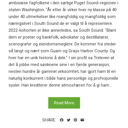
ambisiøse fagfolkene i den sørlige Puget Sound-regionen i
staten Washington. "År etter år virker hver ny klasse på 40
under 40 utmerkelser like mangfoldig og mangfoldig som
næringslivet i South Sound de er valgt til å representere.
2022-kohorten er ikke annerledes, sa South Sound. "Blant
dem er poeter og bankfolk, advokater og destillatører,
scenografer og eiendomsmeglere. De kommer fra steder
så langt og nært som Guam og Grays Harbor County. Og
hver har en unik historie å dele." I sin profil sa Treleven at
det å jobbe med søsknene sine i en fjerde generasjon,
nesten hundre år gammel virksomhet, har gjort ham til en
naturlig konkurrent i både hans personlige og profesjonelle
sysler. Han krediterer denne atmosfæren for å gi ham...
Read More
SHARE