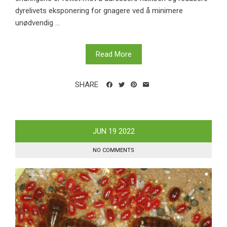
dyrelivets eksponering for gnagere ved å minimere
unødvendig ...
Read More
SHARE
JUN
19
2022
NO COMMENTS