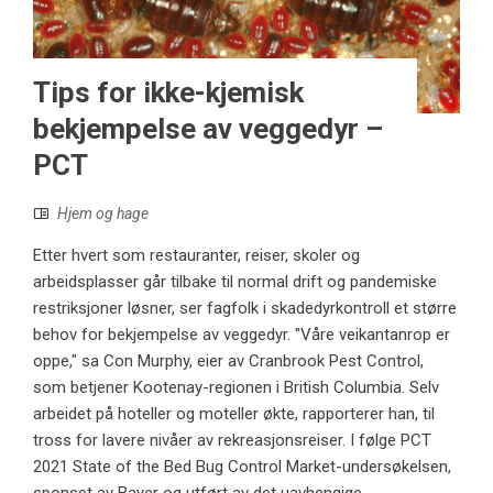
Tips for ikke-kjemisk
bekjempelse av veggedyr –
PCT
Hjem og hage
Etter hvert som restauranter, reiser, skoler og
arbeidsplasser går tilbake til normal drift og pandemiske
restriksjoner løsner, ser fagfolk i skadedyrkontroll et større
behov for bekjempelse av veggedyr. "Våre veikantanrop er
oppe," sa Con Murphy, eier av Cranbrook Pest Control,
som betjener Kootenay-regionen i British Columbia. Selv
arbeidet på hoteller og moteller økte, rapporterer han, til
tross for lavere nivåer av rekreasjonsreiser. I følge PCT
2021 State of the Bed Bug Control Market-undersøkelsen,
sponset av Bayer og utført av det uavhengige