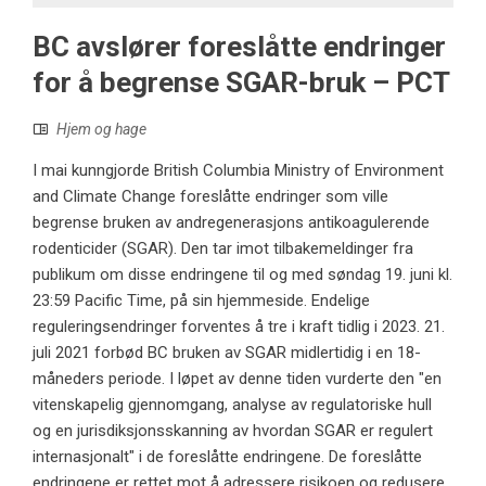
BC avslører foreslåtte endringer
for å begrense SGAR-bruk – PCT
Hjem og hage
I mai kunngjorde British Columbia Ministry of Environment
and Climate Change foreslåtte endringer som ville
begrense bruken av andregenerasjons antikoagulerende
rodenticider (SGAR). Den tar imot tilbakemeldinger fra
publikum om disse endringene til og med søndag 19. juni kl.
23:59 Pacific Time, på sin hjemmeside. Endelige
reguleringsendringer forventes å tre i kraft tidlig i 2023. 21.
juli 2021 forbød BC bruken av SGAR midlertidig i en 18-
måneders periode. I løpet av denne tiden vurderte den "en
vitenskapelig gjennomgang, analyse av regulatoriske hull
og en jurisdiksjonsskanning av hvordan SGAR er regulert
internasjonalt" i de foreslåtte endringene. De foreslåtte
endringene er rettet mot å adressere risikoen og redusere