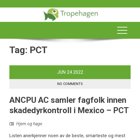
Skip
to
content
Tag:
PCT
JUN
24
2022
NO COMMENTS
ANCPU AC samler fagfolk innen
skadedyrkontroll i Mexico – PCT
Hjem og hage
Listen anerkjenner noen av de beste, smarteste og mest