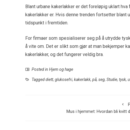
Blant urbane kakerlakker er det foreløpig uklart h
kakerlakker er. Hvis denne trenden fortsetter blant 
tidspunkt i fremtiden.
For firmaer som spesialiserer seg på å utrydde tysk
å vite om. Det er slikt som gjør at man bekjemper k
kakerlakker, og det fungerer veldig bra.
Posted in
Hjem og hage
Tagged
diett
,
glukosefri
,
kakerlakk
,
på
,
seg
,
Studie
,
tysk
,
u
P
Mus i hjemmet: Hvordan bli kvitt