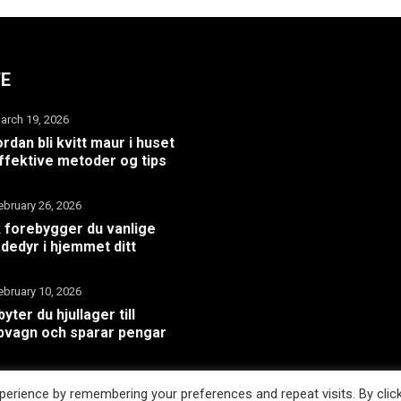
TE
arch 19, 2026
rdan bli kvitt maur i huset
ffektive metoder og tips
ebruary 26, 2026
k forebygger du vanlige
dedyr i hjemmet ditt
ebruary 10, 2026
byter du hjullager till
pvagn och sparar pengar
erience by remembering your preferences and repeat visits. By clic