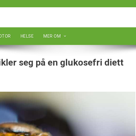
MOTOR
HELSE
MER OM
kler seg på en glukosefri diett