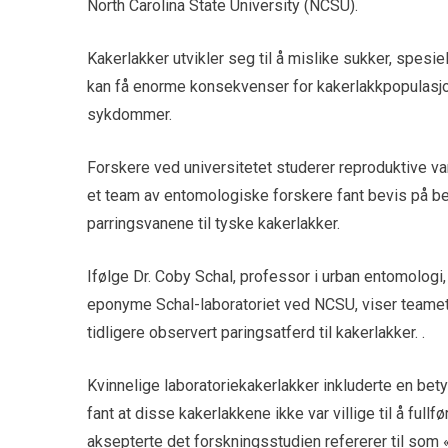
North Carolina State University (NCSU).
Kakerlakker utvikler seg til å mislike sukker, spes
kan få enorme konsekvenser for kakerlakkpopulasjon
sykdommer.
Forskere ved universitetet studerer reproduktive v
et team av entomologiske forskere fant bevis på b
parringsvanene til tyske kakerlakker.
Ifølge Dr. Coby Schal, professor i urban entomologi,
eponyme Schal-laboratoriet ved NCSU, viser teamets
tidligere observert paringsatferd til kakerlakker. .
Kvinnelige laboratoriekakerlakker inkluderte en be
fant at disse kakerlakkene ikke var villige til å fullf
aksepterte det forskningsstudien refererer til som