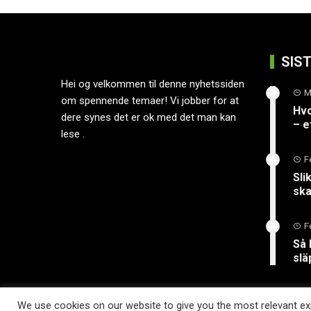
SIS
Hei og velkommen til denne nyhetssiden
M
om spennende temaer! Vi jobber for at
Hvo
dere synes det er ok med det man kan
– e
lese .
F
Sli
ska
F
Så 
slä
We use cookies on our website to give you the most relevant exp