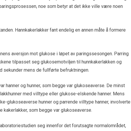
 paringsprosessen, noe som betyr at det ikke ville være noen
standen. Hannkakerlakker fant endelig en annen måte å formere
nnens aversjon mot glukose i løpet av paringssesongen. Parring
akkene tilpasset seg glukosemotviljen til hunnkakerlakken og
 med sekunder mens de fullførte befruktningen.
 var hanner og hunner, som begge var glukoseaverse. De minst
lakkhunner med villtype eller glukose-elskende hanner. Mens
ke-glukoseaverse hunner og parrende villtype hanner, involverte
e kakerlakker, som begge var glukoseaverse.
i laboratoriestudien seg innenfor det forutsagte normalområdet,