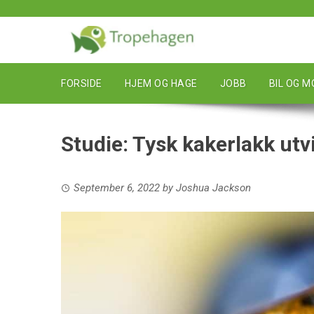
Skip
to
content
FORSIDE
HJEM OG HAGE
JOBB
BIL OG 
Studie: Tysk kakerlakk utvi
September 6, 2022
by
Joshua Jackson