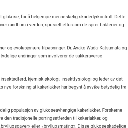
ielt glukose, for å bekjempe menneskelig skadedyrkontroll. Dette
er rundt om i verden, spesielt ettersom de sprer bakterier og
aner og evolusjonære tilpasninger. Dr. Ayako Wada-Katsumata og
etydelige endringer som involverer de sukkeraverse
 insektadferd, kjemisk økologi, insektfysiologi og leder av det
 nye forskning at kakerlakker har begynt å avvike betydelig fra
tydelig populasjon av glukoseavhengige kakerlakker. Forskerne
øre den tradisjonelle parringsatferden til kakerlakker, og
 «bryllupsgaver» eller «bryllupsmating». Disse glukoseskadelige