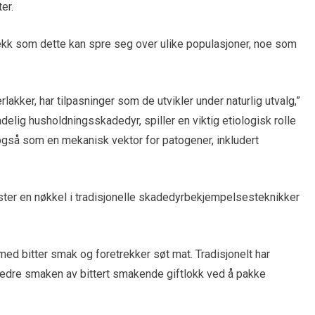
er.
rekk som dette kan spre seg over ulike populasjoner, noe som
rlakker, har tilpasninger som de utvikler under naturlig utvalg,”
delig husholdningsskadedyr, spiller en viktig etiologisk rolle
gså som en mekanisk vektor for patogener, inkludert
ter en nøkkel i tradisjonelle skadedyrbekjempelsesteknikker
 med bitter smak og foretrekker søt mat. Tradisjonelt har
edre smaken av bittert smakende giftlokk ved å pakke