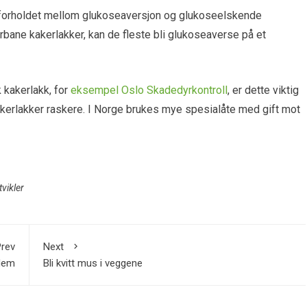
va forholdet mellom glukoseaversjon og glukoseelskende
urbane kakerlakker, kan de fleste bli glukoseaverse på et
 kakerlakk, for
eksempel Oslo Skadedyrkontroll
, er dette viktig
akerlakker raskere. I Norge brukes mye spesialåte med gift mot
tvikler
rev
Next
 dem
Bli kvitt mus i veggene